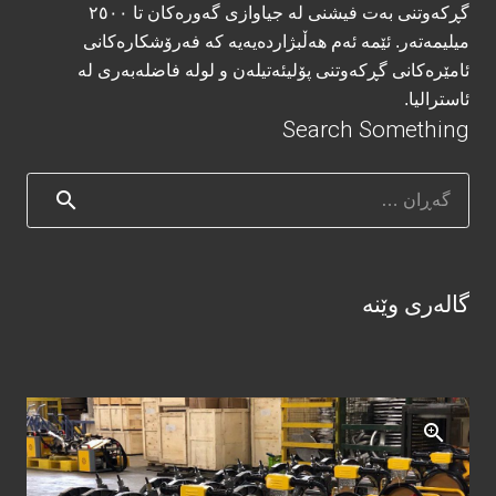
گڕکەوتنی بەت فیشنی لە جیاوازی گەورەکان تا ٢٥٠٠
میلیمەتەر. ئێمە ئەم هەڵبژاردەیەیە کە فەرۆشکارەکانی
ئامێرەکانی گڕکەوتنی پۆلیئەتیلەن و لولە فاضلەبەری لە
ئاسترالیا.
Search Something
گەڕان
بۆ:
گالەری وێنە