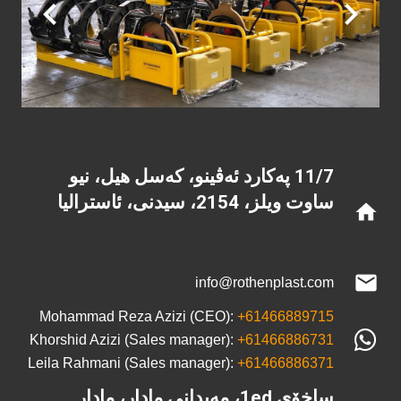
11/7 پەکارد ئەڤینو، کەسل هیل، نیو
ساوت ویلز، 2154، سیدنی، ئاسترالیا
home
mail
info@rothenplast.com
Mohammad Reza Azizi (CEO):
+61466889715
Khorshid Azizi (Sales manager):
+61466886731
Leila Rahmani (Sales manager):
+61466886371
ساخۆی 1ed، مەیدانی مادار، مادار