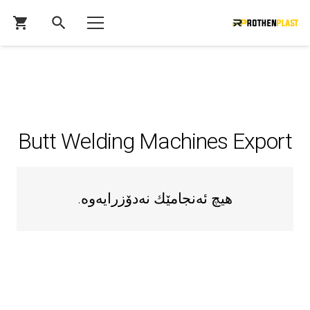
search
shopping_cart
Butt Welding Machines Export
هیچ ئه‌نجامێك نه‌دۆزرایه‌وه‌.