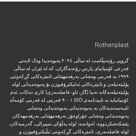
Rothenplast
گروپی رۆتەنپڵاست لە ساڵی ٢٠٢٤ پەیوەندیدا وەک لایەنی
فەرعی کۆمپانیای پارس رۆتەنەگاران، کە لە ئێران لە ساڵی
١٩٩٩ بە فەرمی وەشانی بەرھەمھێنانی ئامێرەکانی گڕکەوتنی
پۆلیئەتیلەن و ئامێرەکانی ئەلیکترۆفیوژن بۆ پەیوەندیدانی لولە
پۆلیئەتیلەنەکانە تەنیا (گاز، ئاو، فاضلەبەری) کاری دەکات. ئەم
کۆمپانیایە بە تاییدنامەی ISO ٩٠٠١ فەرمی لە فەرمی کۆمەڵە
تایبەتمەندیەکان بە پەیوەندیدانی پەیوەندیدانی وەشانی
پەیوەندیدانی وەشانی جۆراوجۆر بەرھەمھێنانی بەرهەمهەکان
پێشکەشکردووە، لەوانەیە: لولە پەڵۆکی سپیرالی، گەرمیەکان،
لولە فاضلەبەری، ئامێرەکانی گڕکەوتنی ئیڵیکترۆفیوژن و